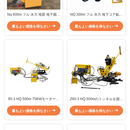
Nq 600m フル 水力 地質 地下掘削
NQ 300m フル 水力 地下コア鉱山
リグ より速い掘削速度
掘削リグマシン 急速な掘削速度
最もよい価格を得なさい
最もよい価格を得なさい
95-3 HQ 500m 75KWモーター力
Z90-3 HQ 300mのトンネルを掘る
の油圧地下のトンネルの掘削装置
ことおよび水保護に使用する地下
の掘削装置
最もよい価格を得なさい
最もよい価格を得なさい