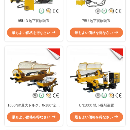
95U-3 地下掘削装置
75U 地下掘削装置
最もよい価格を得なさい
最もよい価格を得なさい
1650Nm最大トルク、0-180°全方
UN1000 地下掘削装置
向掘削、1500m深度対応 UN1500
地下コア削岩機
最もよい価格を得なさい
最もよい価格を得なさい