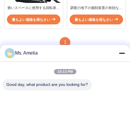
狭いスペースに使用する回転単位
調査の地下の掘削装置の有効な深
のコア試すいの装備 Diamec 232
い穴のドリル機械
最もよい価格を得なさい
最もよい価格を得なさい
1
Ms. Amelia
10:13 PM
クイックコンタクト
Good day, what product are you looking for?
アドレス
中国江蘇省無錫市錫山区西漳路122号 214413
テレ
86-18051930311
メール