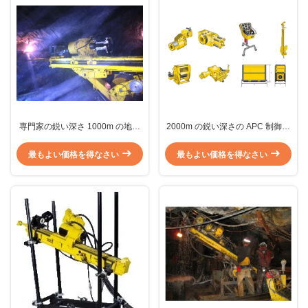
専門家の鋭い深さ 1000m の地下
2000m の鋭い深さの APC 制御深
のダイヤモンドの穿孔機の装備
い穴の訓練の地下の掘削装置
Diamec U8
最もよい価格を得なさい
最もよい価格を得なさい