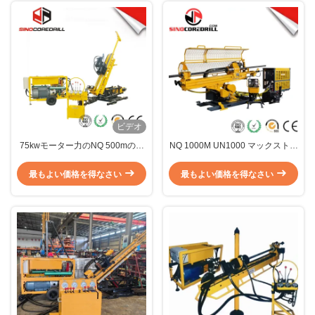
ビデオ
75kwモーター力のNQ 500mの油
NQ 1000M UN1000 マックストル
圧地下のコア試すいの装備
ク1650Nmの地下核掘削リグ
最もよい価格を得なさい
最もよい価格を得なさい