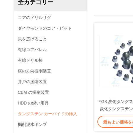
全カテゴリー
コアのドリルリグ
ダイヤモンドのコア・ビット
貝を広げること
有線コアバレル
有線ドリル棒
横の方向掘削装置
井戸の掘削装置
CBM の掘削装置
YG8 炭化タング
HDD の鋭い用具
炭化タングステン
タングステン カーバイドの挿入
最もよい価格を
掘削泥水ポンプ