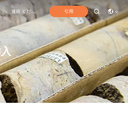
引用
ト
連絡 ください
挿入