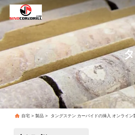
タ
自宅
>
製品
>
タングステン カーバイドの挿入 オンライン