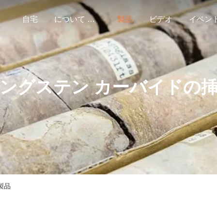
自宅
について 私達
製品
ビデオ
イベン
ングステン カーバイドの
製品