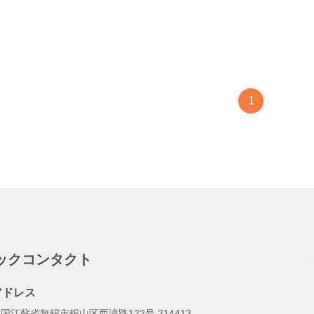
1
ックコンタクト
アドレス
国江蘇省無錫市錫山区西漳路122号 214413