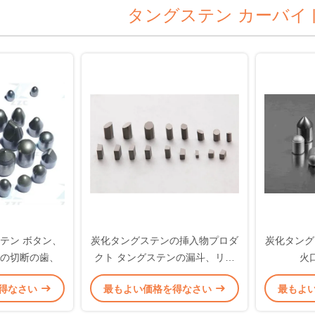
タングステン カーバイ
ステン ボタン、
炭化タングステンの挿入物プロダ
炭化タング
の切断の歯、
クト タングステンの漏斗、リサ
火
イクルされないタングステンのボ
得なさい
最もよい価格を得なさい
最もよ
ートの新しい材料