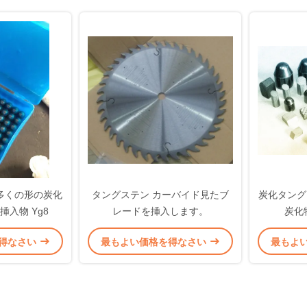
多くの形の炭化
タングステン カーバイド見たブ
炭化タング
入物 Yg8
レードを挿入します。
炭化
得なさい
最もよい価格を得なさい
最もよ