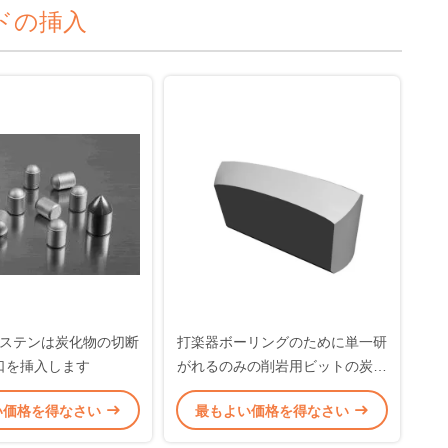
ドの挿入
ステンは炭化物の切断
打楽器ボーリングのために単一研
口を挿入します
がれるのみの削岩用ビットの炭化
タングステンの挿入物 K0
い価格を得なさい
最もよい価格を得なさい