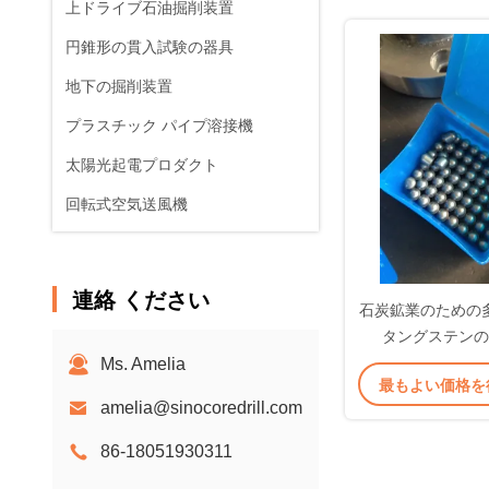
上ドライブ石油掘削装置
円錐形の貫入試験の器具
地下の掘削装置
プラスチック パイプ溶接機
太陽光起電プロダクト
回転式空気送風機
連絡 ください
石炭鉱業のための
タングステンの挿
Ms. Amelia
最もよい価格を
amelia@sinocoredrill.com
86-18051930311