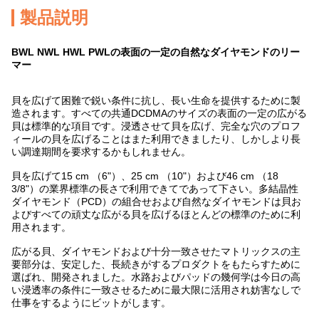
製品説明
BWL NWL HWL PWLの表面の一定の自然なダイヤモンドのリー
マー
貝を広げて困難で鋭い条件に抗し、長い生命を提供するために製
造されます。すべての共通DCDMAのサイズの表面の一定の広がる
貝は標準的な項目です。浸透させて貝を広げ、完全な穴のプロフ
ィールの貝を広げることはまた利用できましたり、しかしより長
い調達期間を要求するかもしれません。
貝を広げて15 cm （6"）、25 cm （10"）および46 cm （18
3/8"）の業界標準の長さで利用できてであって下さい。多結晶性
ダイヤモンド（PCD）の組合せおよび自然なダイヤモンドは貝お
よびすべての頑丈な広がる貝を広げるほとんどの標準のために利
用されます。
広がる貝、ダイヤモンドおよび十分一致させたマトリックスの主
要部分は、安定した、長続きがするプロダクトをもたらすために
選ばれ、開発されました。水路およびパッドの幾何学は今日の高
い浸透率の条件に一致させるために最大限に活用され妨害なしで
仕事をするようにビットがします。