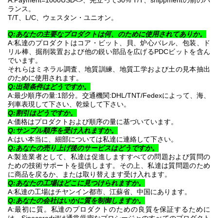
A:Payment=1000USD<>、先立って30% T/T、shippmentの前のバ
ランス。
T/T、L/C、ウェスタン・ユニオン。
Q:あなたの主要なプロダクトは何、のために使用されてありか。
A:私達のプロダクトはコア・ビット、貝、炉心バレル、包装、ド
リル棒、掘削装置および他の鋭い部品を広げるPDCビットを含ん
でいます。
それらはミネラル調査、地質訓練、地質工学および土の見本抽出
のために使用されます。
Q:出荷条件はどうですか。
A:最少順序の量:1部分。交通機関:DHL/TNT/Fedexによって、海、
列車表現して下さい、乾燥して下さい。
Q:割引はどうですか。
A:価格はプロダクトおよび順序の量に基づいています。
Q:サンプル順序を受け入れますか。
A:はい本当に、細部については私達に連絡して下さい。
Q:あなたの売り上げ後のサービスはどうですか。
A:製造業者として、私達は促進しますすべての問題および質問の
ための技術サポートを提供します。その上、私達は質問題のため
に商品を戻るか、または取り替えます受け入れます。
Q:あなたの工場はどこに見つけられますか。
A:私達の工場はチヤンイン都市、江蘇省、中国にあります。
Q:あなたの会社はいかに質を制御しますか。
A:最初に質。私達のプロダクトのための良質を保証するために