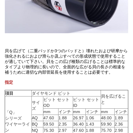
貝を広げて（二重パッドか3つのパッドと）壊れたおよび研摩から
強化されるにおよび滑らか及ぶすべての形成状態で使用すること
が適していて下さい。貝をこの広げ種類の広げることは標準的な
タイプより物理的に長いので、全面的な広がる貝の長さの相違を
補うために適切な内部管延長を使用することは必要です。
指定
項目
ダイヤモンド ビット
貝を広げるこ
ビット セット
ビット セット
と
サイ
OD
ID
ズ
mm
インチ
mm
インチ
mm
インチ
「Q」
AQ
47.60
1.88
26.97
1.06
48.00
1.89
シリーズ
ワイヤーライ
BQ
59.50
2.35
36.40
1.43
59.90
2.36
ン
NQ
75.30
2.97
47.60
1.88
75.70
2.98