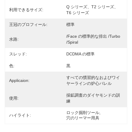
Q シリーズ、T2 シリーズ、
利用できるサイズ:
T6 シリーズ
王冠のプロフィール:
標準
/Face の標準的な排出 /Turbo 
水路:
/Spiral
スレッド:
DCDMA の標準
色:
黒
すべての慣習的なおよびワイ
Applicaion:
ヤーラインの炉心バレル
採鉱調査のダイヤモンドの訓
使用:
練
ロック掘削ツール
, 
ハイライト:
穴のリーマー用具