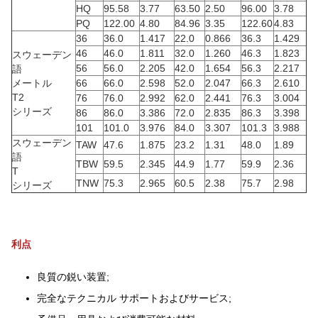
HQ
95.58
3.77
63.50
2.50
96.00
3.78
PQ
122.00
4.80
84.96
3.35
122.60
4.83
36
36.0
1.417
22.0
0.866
36.3
1.429
46
46.0
1.811
32.0
1.260
46.3
1.823
スウェーデン
56
56.0
2.205
42.0
1.654
56.3
2.217
語
メートル
66
66.0
2.598
52.0
2.047
66.3
2.610
T2
76
76.0
2.992
62.0
2.441
76.3
3.004
シリーズ
86
86.0
3.386
72.0
2.835
86.3
3.398
101
101.0
3.976
84.0
3.307
101.3
3.988
スウェーデン
TAW
47.6
1.875
23.2
1.31
48.0
1.89
語
TBW
59.5
2.345
44.9
1.77
59.9
2.36
T
TNW
75.3
2.965
60.5
2.38
75.7
2.98
シリーズ
利点
良質の鋭い装置;
完全なテクニカル サポートおよびサービス;