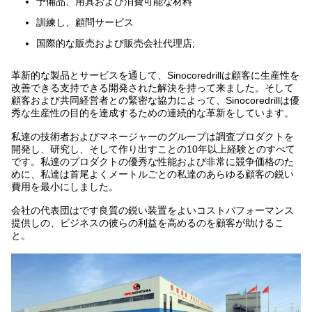
予備品、用具および消費可能な材料
訓練し、顧問サービス
国際的な販売および販売会社代理店;
革新的な製品とサービスを通して、Sinocoredrillは顧客に生産性を
改善できる支持できる開発された解決を持って来ました。そして
顧客および共同経営者との緊密な協力によって、Sinocoredrillは優
秀な生産性の目的を達成するための連続的な革新をしています。
私達の技術者およびマネージャーのグループは調査プロダクトを
開発し、研究し、そして作り出すことの10年以上経験とのすべて
です。私達のプロダクトの優秀な性能および非常に競争価格のた
めに、私達は首尾よくメートルごとの私達のあらゆる顧客の鋭い
費用を最小にしました。
会社の代表団はです良質の鋭い装置をよいコストパフォーマンス
提供しの、ビジネスの彼らの利益を高めるのを顧客が助けるこ
と。