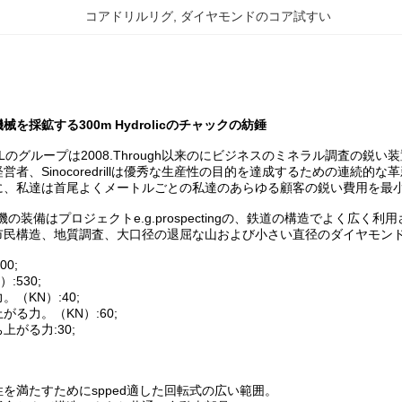
コアドリルリグ
, 
ダイヤモンドのコア試すい
を採鉱する300m Hydrolicのチャックの紡錘
DRILLのグループは2008.Through以来のにビジネスのミネラル調
営者、Sinocoredrillは優秀な生産性の目的を達成するための連続
に、私達は首尾よくメートルごとの私達のあらゆる顧客の鋭い費用を最
孔機の装備はプロジェクトe.g.prospectingの、鉄道の構造でよく
市民構造、地質調査、大口径の退屈な山および小さい直径のダイヤモン
0;
:530;
（KN）:40;
る力。（KN）:60;
がる力:30;
を満たすためにspped適した回転式の広い範囲。