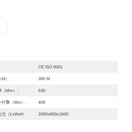
CE ISO 9001
m）:
300 M
（mm）::
530
ー打撃（mm）:
400
元（LxWxH:
2000x900x1600