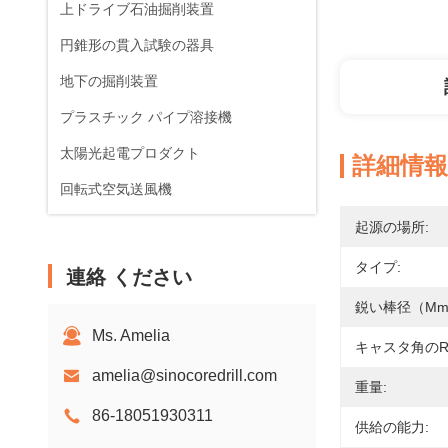
上ドライブ石油掘削装置
円錐形の貫入試験の器具
地下の掘削装置
プラスチック パイプ溶接機
太陽光起電プロダクト
詳細情報
回転式空気送風機
起源の場所:
タイプ:
連絡 ください
鋭い棒径（mm
Ms. Amelia
キャスタ角のran
amelia@sinocoredrill.com
重量:
86-18051930311
供給の能力: