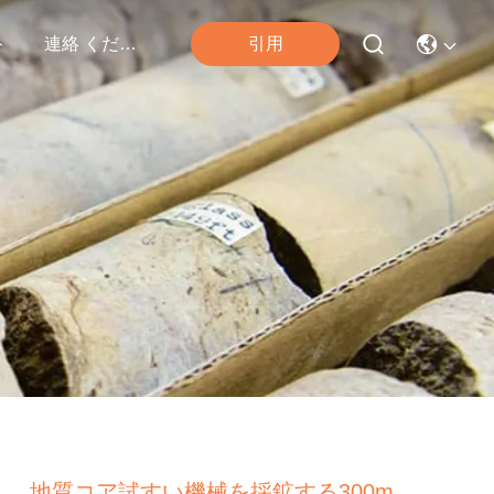
引用
ト
連絡 ください
地質コア試すい機械を採鉱する300m