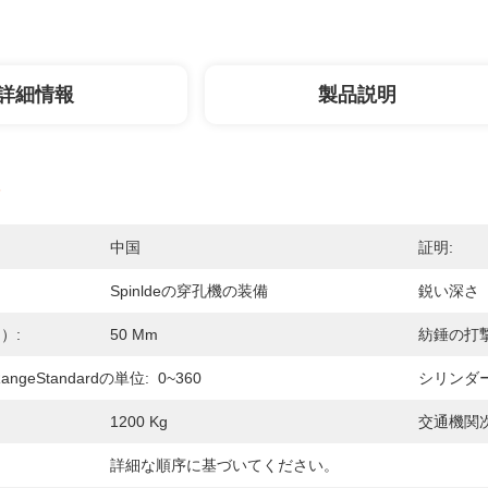
詳細情報
製品説明
中国
証明:
Spinldeの穿孔機の装備
鋭い深さ（
）:
50 Mm
紡錘の打撃
geStandardの単位:
0~360
シリンダ
1200 Kg
交通機関次
詳細な順序に基づいてください。