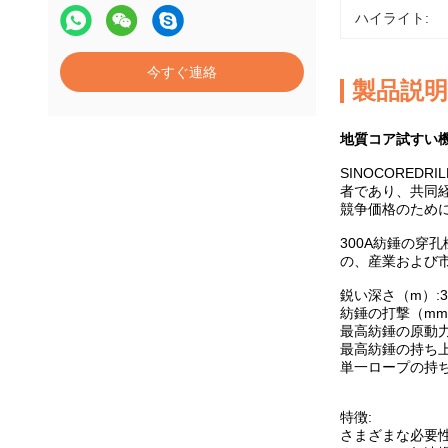
ハイライト:
今すぐ連絡
製品説明
地質コア試すい機械
SINOCORE
者であり、共同経
競争価格のため
300A紡錘の穿
の、産業および
鋭い深さ（m）:30
紡錘の打撃（mm）
最高紡錘の原動力。
最高紡錘の持ち上が
単一ロープの持ち上
特徴:
さまざまな必要性