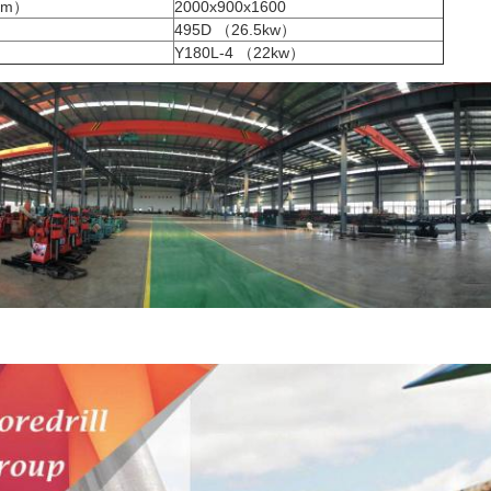
mm）
2000x900x1600
495D （26.5kw）
Y180L-4 （22kw）