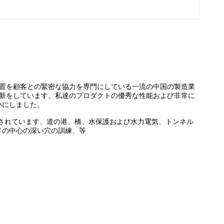
査の鋭い装置を顧客との緊密な協力を専門にしている一流の中国の製造業
的な革新をしています。私達のプロダクトの優秀な性能および非常に
小にしました。
広く利用されています、道の港、橋、水保護および水力電気、トンネル
ドの中心の深い穴の訓練、等