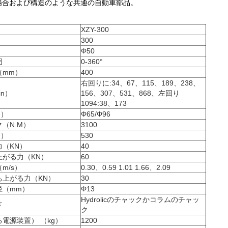
場合および構造のような共通の自動車部品。
XZY-300
300
）
Φ50
囲
0-360°
（mm）
400
右回りに:
34
、
67
、
115
、
189
、
238
、
in）
156
、
307
、
531
、
868
、
左回り
1094:38
、
173
m）
Φ65/Φ96
（N.M）
3100
m）
530
（KN）
40
上がる力（KN）
60
m/s）
0.30、
0.59 1.01 1.66
、
2.09
ち上がる力（KN）
30
径（mm）
Φ13
Hydrolicのチャックかコラムのチャッ
ド
ク
電源装置） （kg）
1200