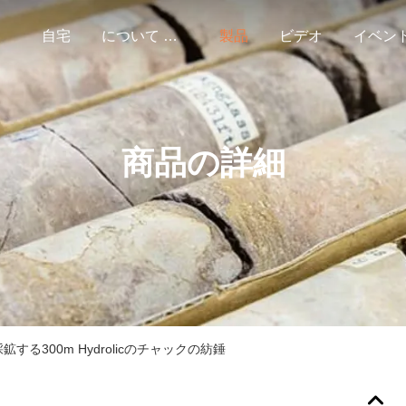
自宅
について 私達
製品
ビデオ
イベン
商品の詳細
る300m Hydrolicのチャックの紡錘