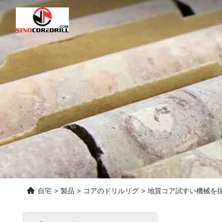
自宅
>
製品
>
コアのドリルリグ
>
地質コア試すい機械を採鉱す