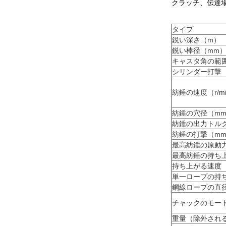
クラッチ、伝達
タイプ
鋭い深さ（m）
鋭い棒径（mm
キャスタ角の範
シリンダー打撃
紡錘の速度（r/m
紡錘の穴径（m
紡錘の出力トルク
紡錘の打撃（m
最高紡錘の原動力
最高紡錘の持ち
持ち上がる速度（
単一ロープの持
鋼線ロープの直
チャックのモー
重量（除外される