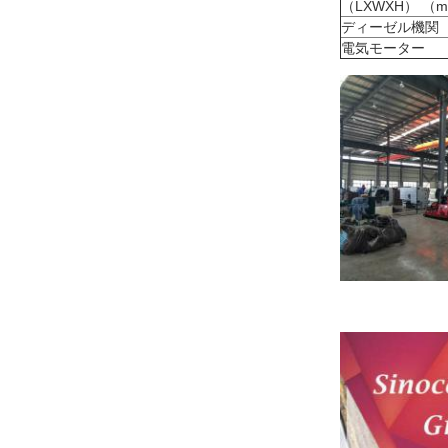
（LXWXH） （
ディーゼル機関
電気モーター