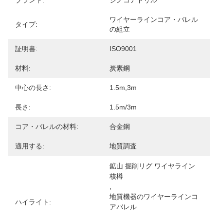
ブランド:
シノコアドリル
ワイヤーラインコア・バレル
タイプ:
の組立
証明書:
ISO9001
材料:
炭素鋼
中心の長さ:
1.5m,3m
長さ:
1.5m/3m
コア・バレルの材料:
合金鋼
適用する:
地質調査
鉱山 掘削リグ ワイヤライン 
核樽
, 
地質機器のワイヤーラインコ
ハイライト:
アバレル
, 