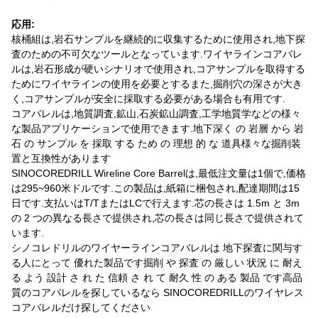
応用:
核桶組は,岩石サンプルを継続的に収集するために使用され,地下探
査のための不可欠なツールとなっています.ワイヤラインコアバレ
ルは,岩石形成が硬いシナリオで使用され,コアサンプルを取得する
ためにワイヤラインの使用を必要とするまた,掘削穴の深さが大き
く,コアサンプルが安全に採取する必要がある場合も有用です.
コアバレルは,地質調査,鉱山,石炭鉱山調査,工学地質学などの様々
な製品アプリケーションで使用できます.地下深く の 岩層 から 岩
石 の サンプル を 採取 する ため の 理想 的 な 道具様々な掘削装
置と互換性があります
SINOCOREDRILL Wireline Core Barrelは,最低注文量は1個で,価格
は295~960米ドルです.この製品は,紙箱に梱包され,配達期間は15
日です.支払いはT/TまたはLCで行えます.芯の長さは 1.5m と 3m
の 2 つの異なる長さで提供され,芯の長さは同じ長さで提供されて
います.
シノコレドリルのワイヤーラインコアバレルは 地下探査に関与す
る人にとって 優れた製品です掘削 や 探査 の 厳しい 状況 に 耐え
る よう 設計 さ れ た 信頼 さ れ て 耐久 性 の ある 製品 です高品
質のコアバレルを探しているなら SINOCOREDRILLのワイヤレス
コアバレルだけ探してください