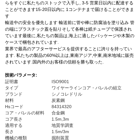
らをすぐに私たちのストックで入手し, 3-5 営業日以内に配達する
ことができます15-20日以内に 1コンテナまで届けることができま
す
輸送中の安全を優先します 輸送前に管や棒に防腐油を塗り込み 管
の端にプラスチック蓋を貼りそして各棒は紙チューブで保護され
ています最後に,私たちの製品は,海上に適したパッケージや木製の
ケースで梱包されています.
業界で最高のアフターサービスを提供することに誇りを持ってい
ます. 私たちの製品の60%以上は,東南アジア,中東,南米地域に販売
されています.国内外のお客様の信頼を勝ち取った.
技術パラメータ:
証明書
ISO9001
タイプ
ワイヤーラインコア・バレルの組立
ブランド
シノコレドリル
材料
炭素鋼
Hsコード
84314320
コア・バレルの材料
合金鋼
コア長さ
1.5m,3m
適用する
地質学調査
長さ
1.5m/3m
機械の種類
掘削装置