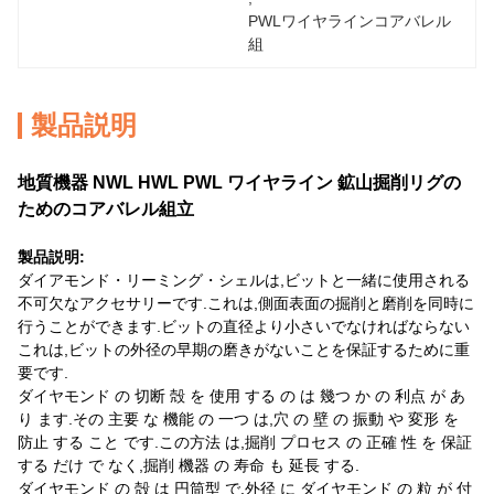
PWLワイヤラインコアバレル
組
製品説明
地質機器 NWL HWL PWL ワイヤライン 鉱山掘削リグの
ためのコアバレル組立
製品説明:
ダイアモンド・リーミング・シェルは,ビットと一緒に使用される
不可欠なアクセサリーです.これは,側面表面の掘削と磨削を同時に
行うことができます.ビットの直径より小さいでなければならない
これは,ビットの外径の早期の磨きがないことを保証するために重
要です.
ダイヤモンド の 切断 殻 を 使用 する の は 幾つ か の 利点 が あ
り ます.その 主要 な 機能 の 一つ は,穴 の 壁 の 振動 や 変形 を
防止 する こと です.この方法 は,掘削 プロセス の 正確 性 を 保証
する だけ で なく,掘削 機器 の 寿命 も 延長 する.
ダイヤモンド の 殻 は 円筒型 で,外径 に ダイヤモンド の 粒 が 付