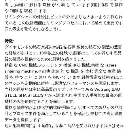
着 し,両端 に 触れる 螺栓 が 付着 し て い ます.掘削 過程 で 操作
や 制御 を 容易 に する.
リミングシェルの外径は,ビットの外径よりも大きいように作られ
ている.この設計機能はリミングプロセスにおいて極めて重要です.
穴の表面が滑らかになるように.
特徴:
ダイヤモンドの钻石,钻石の钻石,钻石棒,線路の钻石の 製造の豊富
な経験があります. 10年以上の経験で,顧客のニーズを満たす高品
質の製品を提供するために評判を築きました.
精密 な CNC 機械,フレッシング 機械,冷却 機械,精密 な lathes,
sintering machine,その他 先進 的 な 機器 を 含む 完全な 生産 施
設 を 持つ こと に 誇り を 抱い て い ます.経験豊富な技術者は,こ
のマシンを定期的に維持し,最適なパフォーマンスを保証します.
当社の原材料は主に高品質のサプライヤーである WuGang,BAO
STEEL,SHA STEELなどから調達され,中国で入手可能な最高の原
材料のみを使用することを保証します.
厳格な物理的および化学的試験手順により,すべての製品が製品設
計とプロセス要件を満たしていることを保証し,信頼性の高い試験
データを提供します.
短い配達期間により 顧客は迅速に 商品を受け取ります我々はそれ