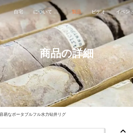
自宅
について 私達
製品
ビデオ
イベン
商品の詳細
てが容易なポータブルフル水力钻井リグ