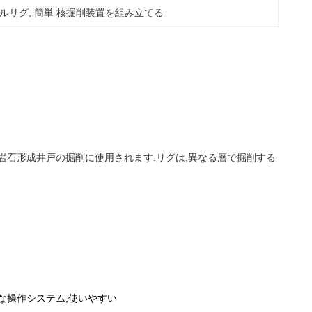
リルリグ
, 
簡単 核掘削装置を組み立てる
や岩石形成井戸の掘削に使用されます.リグは,異なる層で掘削する
な操作システム,使いやすい