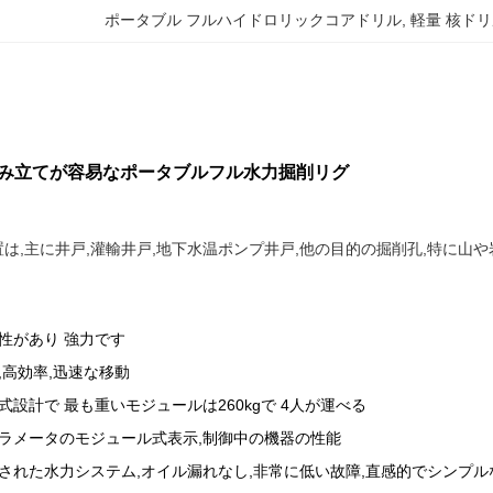
ポータブル フルハイドロリックコアドリル
, 
軽量 核ド
で組み立てが容易なポータブルフル水力掘削リグ
は,主に井戸,灌輸井戸,地下水温ポンプ井戸,他の目的の掘削孔,特に山
性があり 強力です
,高効率,迅速な移動
式設計で 最も重いモジュールは260kgで 4人が運べる
ラメータのモジュール式表示,制御中の機器の性能
された水力システム,オイル漏れなし,非常に低い故障,直感的でシンプル