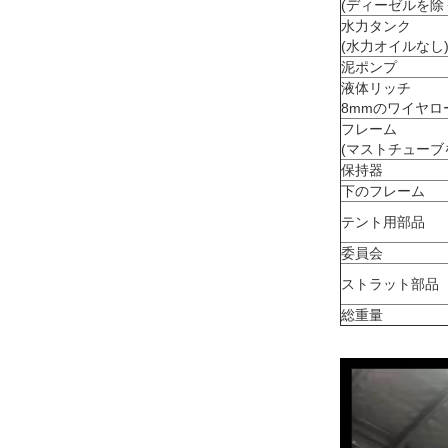
(ディーゼルを除
水力タンク
(水力オイルなし
泥ポンプ
液体リッチ
8mmのワイヤロー
フレーム
(マストチューブ
保持器
下のフレーム
テント用部品
委員会
ストラット部品
総重量