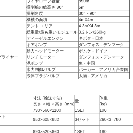
ワイヤロープ容量
850m
掘削船の総高さ 90°
5m
ト
掘削角度
30° ∼90°
機械の面積
4mX4m
テント エリア
4.3mX4.3m
総重量/最も重いモジュール
3.2トン/260kg
ディーゼルエンジン
キボタ - 日本
ギアポンプ
ダンフォス - デンマーク
動力ヘッドモーター
ボムケ - ドイツ
プライヤー
リンチモーター
ダンフォス - デンマーク
泥ポンプ
象 - 中国
水力制御バルブ
パーカー - アメリカ合衆国
液体プラグバルブ
太陽 - アメリカ
寸法 (輸送寸法)
体重
量
長さ × 幅 × 高さ (mm)
(kg)
790×560×1100
1SET
190
ット
950×605×882
3セット
260×3=780
)
890×520×860
1SET
180