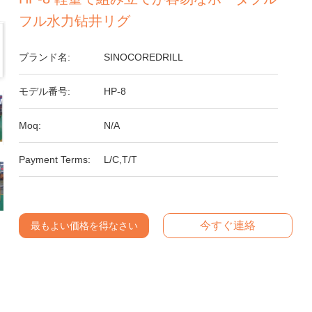
フル水力钻井リグ
ブランド名:
SINOCOREDRILL
モデル番号:
HP-8
Moq:
N/A
Payment Terms:
L/C,T/T
今すぐ連絡
最もよい価格を得なさい