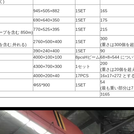
く)
945×505×882
1SET
165
)
690×640×350
1SET
175
770×525×395
1SET
215
プを含む 850m)
300
2760×500×400
1SET
を含む,外れる)
(重さは300個を
390×240×400
1SET
90
4000×100×100
8pcsHビーム
68×8=544 につ
200
4300×700×300
1セット
(重さは20個を超
4000×200×40
17PCS
16x17=272 とす
54
Φ55*900
1SET
(最も重い部分は7
3165