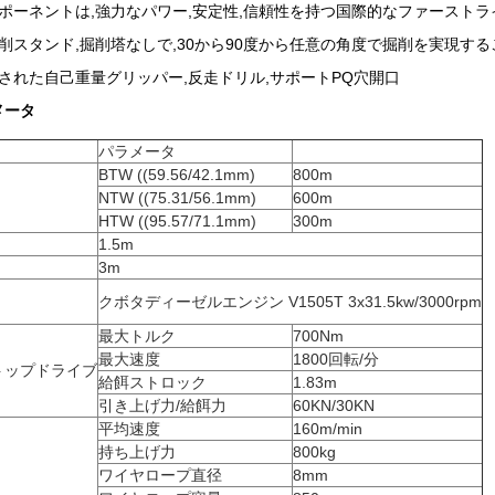
ポーネントは,強力なパワー,安定性,信頼性を持つ国際的なファースト
削スタンド,掘削塔なしで,30から90度から任意の角度で掘削を実現す
された自己重量グリッパー,反走ドリル,サポートPQ穴開口
メータ
パラメータ
BTW ((59.56/42.1mm)
800m
NTW ((75.31/56.1mm)
600m
HTW ((95.57/71.1mm)
300m
1.5m
3m
クボタディーゼルエンジン V1505T 3x31.5kw/3000rpm
最大トルク
700Nm
最大速度
1800回転/分
 トップドライブ
給餌ストロック
1.83m
引き上げ力/給餌力
60KN/30KN
平均速度
160m/min
持ち上げ力
800kg
ワイヤロープ直径
8mm