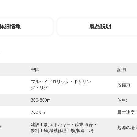
詳細情報
製品説明
中国
証明:
フルハイドロリック・ドリリン
装備力:
グ・リグ
300-800m
体重:
700Nm
最大速度:
建設工事,エネルギー・鉱業,食品・
:
起源の場所
飲料工場,機械修理工場,製造工場