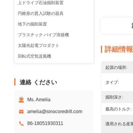
上ドライブ石油掘削装置
円錐形の貫入試験の器具
地下の掘削装置
プラスチック パイプ溶接機
太陽光起電プロダクト
詳細情報
回転式空気送風機
起源の場所:
連絡 ください
タイプ:
掘削深さ:
Ms. Amelia
最高のトルク:
amelia@sinocoredrill.com
86-18051930311
適用される産業