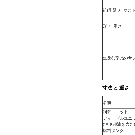
給餌 梁 と マス
形 と 重さ
重要な部品のサ
寸法 と 重さ
名前
制御ユニット
ディーゼルユニ
(油冷却液を含む
燃料タンク