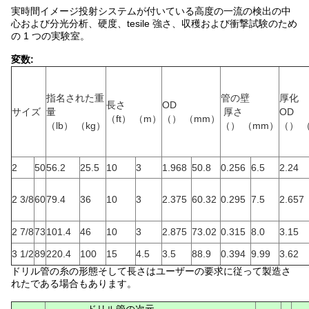
実時間イメージ投射システムが付いている高度の一流の検出の中
心および分光分析、硬度、tesile 強さ、収穫および衝撃試験のため
の 1 つの実験室。
変数:
指名された重
管の壁
厚化
長さ
OD
サイズ
量
厚さ
OD
（ft） （m）
（） （mm）
（lb） （kg）
（） （mm）
（） 
2
50
56.2
25.5
10
3
1.968
50.8
0.256
6.5
2.24
2 3/8
60
79.4
36
10
3
2.375
60.32
0.295
7.5
2.657
2 7/8
73
101.4
46
10
3
2.875
73.02
0.315
8.0
3.15
3 1/2
89
220.4
100
15
4.5
3.5
88.9
0.394
9.99
3.62
ドリル管の糸の形態そして長さはユーザーの要求に従って製造さ
れたである場合もあります。