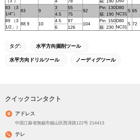
（3"）
D50
4
78
箱: 190
83 （3
3
55
Pin: 130
D80
83
9
92
S
65
1/4"）
NC31
4.5
75
箱: 190
89 （3
4.5
97
Pin: 150
D80
88.9
10
104
S
72
1/2」）
NC31
6
126
箱: 230
タグ:
水平方向掘削ツール
水平方向ドリルツール
ノーディグツール
クイックコンタクト
アドレス
中国江蘇省無錫市錫山区西漳路122号 214413
テレ