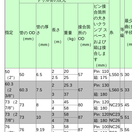
ドリル管の次元
ピン接
合箇所
の大き
最
いクラ
曲
管の厚
接合箇
等
長さ
ンプ ス
指定
糸
半
管の OD
さ
重量
所の
級
ペース
（mm）
（kg）
OD
（m）
および
（
（mm）
（mm）
箱は接
合しま
す
（mm）
2
20
Pin: 110
50
50
6.5
57
LS50
S
30
（2"）
2.5
25
箱: 175
60.3
2
25.3
Pin: 130
（2
60.3
7.5
67
LS60
S
33
3
37
箱: 180
3/8"）
73 （2
3
45
Pin: 120
73
8
80
NC23
S
45
7/8"）
4
58
箱: 180
73 （2
3
58
Pin: 120
NC23
73
10
87
S
51
7/8"）
NC26
4
78
箱: 180
76
3
58
Pin: 100
NC26
76
9.19
87
S
56