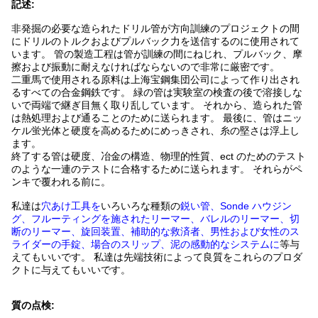
記述:
非発掘の必要な造られたドリル管が方向訓練のプロジェクトの間
にドリルのトルクおよびプルバック力を送信するのに使用されて
います。 管の製造工程は管が訓練の間にねじれ、プルバック、摩
擦および振動に耐えなければならないので非常に厳密です。
二重馬で使用される原料は上海宝鋼集団公司によって作り出され
るすべての合金鋼鉄です。 緑の管は実験室の検査の後で溶接しな
いで両端で継ぎ目無く取り乱しています。 それから、造られた管
は熱処理および通ることのために送られます。 最後に、管はニッ
ケル蛍光体と硬度を高めるためにめっきされ、糸の堅さは浮上し
ます。
終了する管は硬度、冶金の構造、物理的性質、ect のためのテスト
のような一連のテストに合格するために送られます。 それらがペ
ンキで覆われる前に。
私達は
穴あけ工具を
いろいろな種類の
鋭い管、Sonde ハウジン
グ、フルーティングを施されたリーマー、バレルのリーマー、切
断のリーマー、旋回装置、補助的な救済者、男性および女性のス
ライダーの手錠、場合のスリップ、泥の感動的なシステムに
等与
えてもいいです。 私達は先端技術によって良質をこれらのプロダ
クトに与えてもいいです。
質の点検: