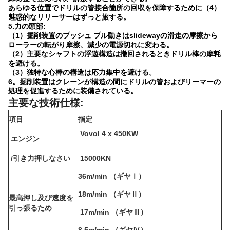
あらゆる位置でドリルの管接合箇所の回収を保障するために（4）
魅惑的なリリーサーはずっと旅する。
5.力の頭部:
（1）掘削装置のプッシュ プル動きはslidewayの滑走の摩擦から
ローラーの転がり摩擦、減少の電源切れに変わる。
（2）主要なシャフトの浮遊構造は撤回されるときドリル棒の摩耗
を避ける。
（3）独特な心棒の構造は応力集中を避ける。
6。掘削装置はクレーンが構造の間にドリルの管およびリーマーの
処理を促進するために装備されている。
主要な技術仕様:
項目
指定
Vovol 4 x 450KW
エンジン
/引き力押しなさい
15000KN
36m/min （ギヤⅠ）
18m/min （ギヤⅡ）
最高押し及び速度を
引っ張るため
17m/min （ギヤⅢ）