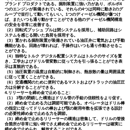
ブランド プロダクトである。掘削装置に強い力があり、ボルボ4
つのエンジンが装備されている。それらの4つは同時に動き2のグ
ループで並行して動いてもいい。1つのディーゼル機関が傷つけ
ば、またいつも通り動かすことができる他のディーゼル機関構造
の安全を非常に改善する。
（2）回転式プッシュ プルは閉システムを採用し、補助回路はシ
ステムを感じる開いた負荷を採用する。
（3）置かれる掘削装置が装備されている油圧弁に電気および手動
機能がある。回路が壊れれば、手操作はいつも通り作動させるこ
とができる。
（4）独特なトルク デジタル配置システムはトルクのサイズを置
き、工学およびドリル管変数に従って力を引っ張ることができ表
示は直観的である。
（5）油圧装置の温度は自動的に制御され、熱放散の量は周囲温度
に従って置くことができる。
（6）交通機関のために便利であるマストおよびトラックの油圧圧
力は分解することができる。
4.リリーサーを締め金で止めること:
（1） 3顎の閉鎖した構造はドリル管の手錠の信頼性をより促す。
（2）締め金で止める力は調節可能である。オペレータはドリル棒
の指定に従ってドリルの棒および顎の耐用年数を拡張できる設計
の必要性締め金で止める力を調節。
（3）締め金で止めるリリーサーの構造は密集して、ドリルの管接
合箇所が非常に短い時でさえ締め金で止めるリリーサーは確実に
締め金で止められ、解放することができる。