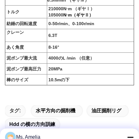
8.5m/min （ギヤⅣ）
210000N·m （ギヤⅠ）
トルク
105000
N·m（ギヤⅡ）
紡錘の回転速度
0-50r/min、0-100r/min
クレーン
6.3T
あく角度
8-16°
泥ポンプ最大流
4000のL /min （任意）
泥ポンプ最高圧力
20MPa
棒のサイズ
10.5mの下
タグ:
水平方向の掘削機
油圧掘削リグ
Hdd の横の方向訓練
Ms. Amelia