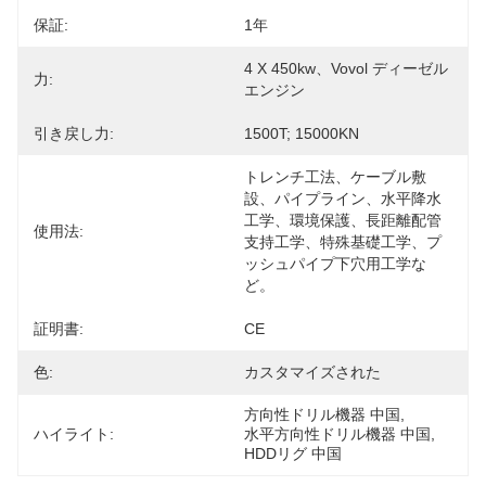
保証:
1年
4 X 450kw、Vovol ディーゼル
力:
エンジン
引き戻し力:
1500T; 15000KN
トレンチ工法、ケーブル敷
設、パイプライン、水平降水
工学、環境保護、長距離配管
使用法:
支持工学、特殊基礎工学、プ
ッシュパイプ下穴用工学な
ど。
証明書:
CE
色:
カスタマイズされた
方向性ドリル機器 中国
, 
ハイライト:
水平方向性ドリル機器 中国
, 
HDDリグ 中国