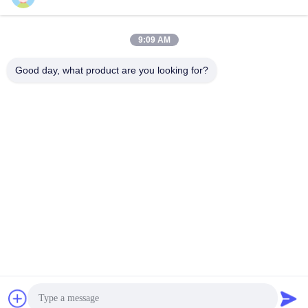
9:09 AM
クイックコンタクト
Good day, what product are you looking for?
アドレス
中国江蘇省無錫市錫山区西漳路122号 214413
テレ
86-18051930311
メール
amelia@sinocoredrill.com
プライバシーポリシー
|
地図
| 中国 良好 品質 コアのドリルリ
グ サプライヤー。 Copyright© 2011-2026 Jiangsu Sinocoredrill
Exploration Equipment Co., Ltd . 無断転載を禁じます。