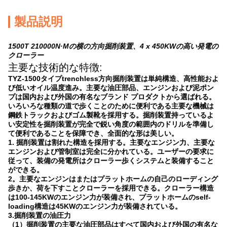
製品説明
1500T 210000N·Mの横の方向掘削装置、4 x 450KWの高い発電の
クローラー
主要な技術的な特徴:
TYZ-1500タイプtrenchless方向掘削装置は単純構造、高性能およ
び低いオイル温度進み。主要な油圧部品、エンジンおよび泥ポン
プは国内および外国の有名なブランド プロダクトから選ばれる。
いろいろな種類の道で歩くことのために便利である主要な機械は
鋼鉄トラックおよびゴム製靴を採用する。掘削装置持っているよ
い安定性を掘削装置が完全で鋭い角度の範囲内のドリルを準備し
て便利であることを保障でき、全面的な形は美しい。
1.
掘削装置は割れた構造を採用する。主要なエンジン力、主要な
エンジンおよび管制室は完全に分かれている。ユーザーの要求に
従って、装備の発電所はクローラー歩くシステムと装備すること
ができる。
2。主要なエンジンはまたはプラットホームの自己のローディング
歩きか、荷を下すことクローラーを採用できる。クローラー構造
は100-145KWのエンジン力が装備され、プラットホームのself-
loading構造は45KWのエンジン力が装備されている。
3.掘削装置の油圧力
（1）掘削装置の主要な油圧部品はすべて国内および外国の有名な