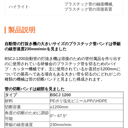
プラスチック管の融接機械
, 
ハイライト:
プラスチック管の溶接装置
製品説明
自動管の打抜き機の大きいサイズのプラスチック管バンドは帯鋸
の線形速度230mm/minを見ました
BSCJ-1200自動管の打抜き機は溶接のための管付属品を作り出す
のに使用されている研修会のプラスチック管を切るためのパイ
プ・カッター機械です。主に使用されているか直径が1200mmに
ついての最高へである場合もある大きい管を切るのにどれがこの
種類の機械は管の切断バンドと見ました構成されます。
管の切断バンドは細部を見ました
タイプ
BSCJ 1200
材料
PEポリ塩化ビニールPPのHDPE
切断容量
≤1200mm
角度の切断のために調節
0°~ 67.5°
可能
帯鋸の線形速度
230mm/min