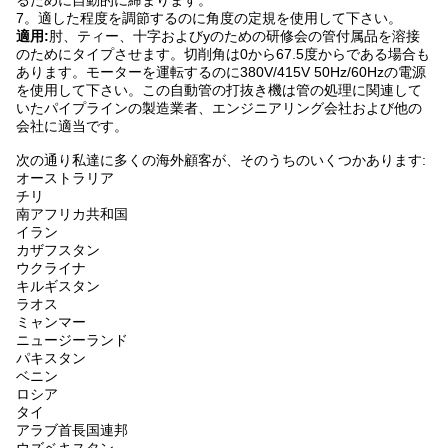
るために自動的に締まります。
7。適した程度を調節するのに角度の定規を使用して下さい。
適用:
肘、ティー、十字およびyのための研修会の管付属品を溶接
のためにタイプさせます。切削角は0から67.5度からである場合も
あります。モーターを運転するのに380V/415V 50Hz/60Hzの電源
を使用して下さい。この自動管の打抜き機は管の処理に関連して
いたパイプラインの製造業者、エンジニアリング会社および他の
会社に適当です。
次の通り私達に多くの海外顧客が、そのうちのいくつかあります:
オーストラリア
チリ
南アフリカ共和国
イラン
カザフスタン
ウクライナ
キルギスタン
ラオス
ミャンマー
ニュージーランド
パキスタン
ベニン
ロシア
タイ
アラブ首長国連邦