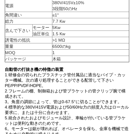
380V/415V±10%
電源
3段階50のHz
角間違い
≤1°
総力
7.7 Kw
モーター
5Kw
含んで下さい
油圧単位
1.5 Kw
誘電性の抵抗
>1 MΩ
重量
6500のkg
MOQ
1
パッケージ
木箱
自動管の打抜き機の特徴の装置
1.研修会の切られたプラスチック管付属品に適当なパイプ・カッ
ター機械。次の通り処理することができる配管して下さい
PE/PP/PVDF/HDPE。
2.フレームの棚、制御箱および管ブラケットの管クリップ腕で構
成されて。
3。角度の調節によって、管は0-67.5°に切ることができます。
4.標準的な380V/415V電源および50/60Hz力の頻度入力はローカル
要求に、または十分に合わせます。
5.統合されたおよびモジュール設計、車輪が付いている管ブラケ
ットは便利な動きのためです。
6。モーターは鋸が壊れれば、オペレータを保ち、金庫を機械で造