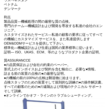
ウズベキスタン
ベトナム
デンマーク
利点
製品品質—機械処理の間の厳密な質の点検。
専門のチーム—機械設計および開発を専攻する私達の会社のエン
ジニア。
カスタマイズされたサービス—私達の顧客の要求に従ってすべて
の機械にカスタマイズ サービスを、また私達提供します
OEM&ODMサービスを提供して下さい。
標準化—機械設計および生産は国民の業界標準に従います。
証明— ISO、UKAS、ECM、等のようなプロダクト企業の証明。
質ASSURANCCE
●の品質保証および会社の約束のペーパー。
形式上のインボイスおよび契約を含む輸出に、必要な●情報。
詰まる前の装置の点検の●の厳密な証明。
●の機械の前の100%の点検は郵送物に始まります。
点検スタッフのための装置そして規則的な訓練の●の操作解説書。
すべての顧客のための●の遠隔および現地のテクニカル サポート
そして訓練。
●オンラインでかオフ・ラインのトラブルシューティング。